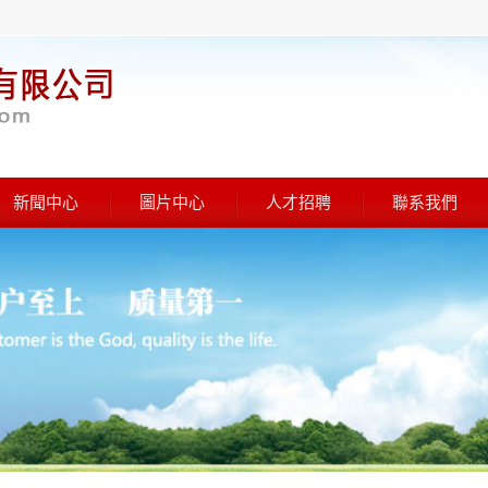
新聞中心
圖片中心
人才招聘
聯系我們