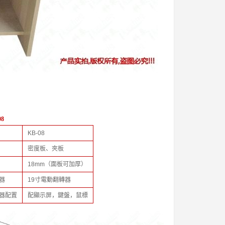
8
KB-08
密度板、夾板
18mm（面板可加厚）
器
19寸電動翻轉器
器配置
配顯示屏，鍵盤，鼠標