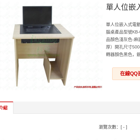
單人位嵌入
單人位嵌入式電動
腦桌產品型號KB-
品顏色淺灰色-麻
厚）開孔尺寸50
轉器顏色黑色，
在線QQ
介紹
瀏覽次數：[
-
]