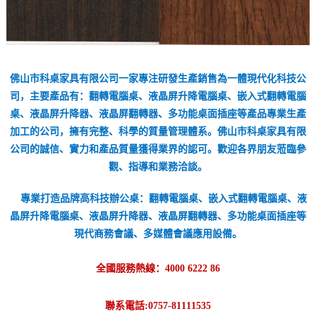
佛山市科桌家具有限公司一家專注研發生產銷售為一體現代化科技公
司，主要產品有：
翻轉電腦桌
、
液晶屏升降電腦桌
、
嵌入式翻轉電腦
桌
、
液晶屏升降器
、
液晶屏翻轉器
、
多功能桌面插座
等產品專業生產
加工的公司，擁有完整、科學的質量管理體系。
佛山市科桌家具有限
公司
的誠信、實力和產品質量獲得業界的認可。歡迎各界朋友蒞臨參
觀、指導和業務洽談。
專業打造品牌高科技辦公桌：
翻轉電腦桌
、
嵌入式翻轉電腦桌
、
液
晶屏升降電腦桌
、
液晶屏升降器
、
液晶屏翻轉器
、
多功能桌面插座
等
現代商務會議、多媒體會議應用設備。
全國服務熱線：4000 6222 86
聯系電話:0757-81111535