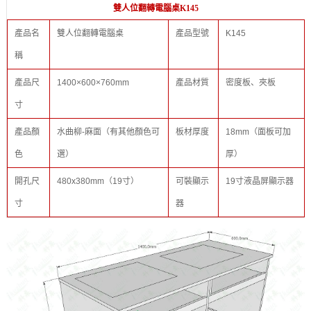
雙人位翻轉電腦桌K145
產品名
雙人位翻轉電腦桌
產品型號
K145
稱
產品尺
1400×600×760mm
產品材質
密度板、夾板
寸
產品顏
水曲柳-麻面（有其他顏色可
板材厚度
18mm（面板可加
色
選）
厚）
開孔尺
480x380mm（19寸）
可裝顯示
19寸液晶屏顯示器
寸
器