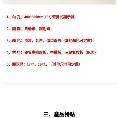
1、內 孔：480*380mm(19寸壁掛式顯示器)
2、開 關：自動鎖、鑰匙鎖
3、顏 色：淺灰，乳白，進口暖白（其他顏色可定做）
4、材 料：優質高密度板、中纖板、三聚氰胺板（麻面）
5、顯示屏：17寸、19寸。（其他尺寸可定做）
三、產品特點