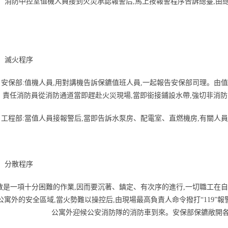
、 消防中控室值機人員接到火災承認報警后,馬上按報警程序告訴總臺,
、 滅火程序
、 安保部:值機人員,用對講機告訴保鑣值班人員,一起報告安保部司理。由
。責任消防員從消防通道當即趕赴火災現場,當即銜接鋪設水帶,強切非消防
、 工程部:當值人員接報警后,當即告訴水泵房、配電室、直燃機房,有關人
、 分散程序
散是一項十分困難的作業,因而要沉著、鎮定、有次序的進行,一切職工在
公寓外的安全區域,當火勢難以操控后,由現場最高負責人命令撥打“119”
公寓外迎候公安消防隊的消防車到來。安保部保鑣敞開各