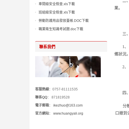
二
車間級安全檢查.xls下載
業。
班組級安全檢查.xls下載
勞動防護用品發放臺帳.DOC下載
職業衛生知識考試題.doc下載
三
聯系我們
1
備狀況
2
客服熱線
：0757-81111535
四
聯系QQ
：
871819528
電子郵箱
：
ikezhuo@163.com
分
口撤到
官方網站
：
www.huangyali.org