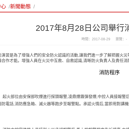
中心
/
新聞動態
/
2017年8月28日公司舉
時間：2017-08-29 瀏覽：
-
防演習是為了增強人們的安全防火認識的活動,讓我們進一步了解把握火災
諧合作才能。增強人員在火災中互救、自救認識,清晰防火負責人及責任消
消防程序
、 起火部位由安保部吹煙進行探頭報警,凌鼎煙霧彈發煙,中控人員接報警
消防電話,消防應急箱、滅火器等跑步至報警點。承認火情后,當即用對講機