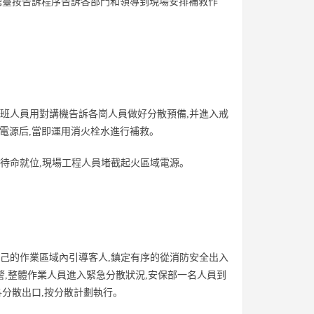
由總臺按告訴程序告訴各部門和領導到現場安排補救作
值班人員用對講機告訴各崗人員做好分散預備,并進入戒
電源后,當即運用消火栓水進行補救。
員待命就位,現場工程人員堵截起火區域電源。
自己的作業區域內引導客人,鎮定有序的從消防安全出入
報警,整體作業人員進入緊急分散狀況,安保部一名人員到
分散出口,按分散計劃執行。